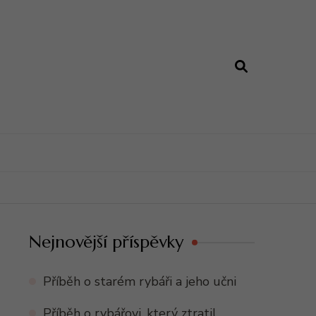
Nejnovější příspěvky
Příběh o starém rybáři a jeho učni
Příběh o rybářovi, který ztratil