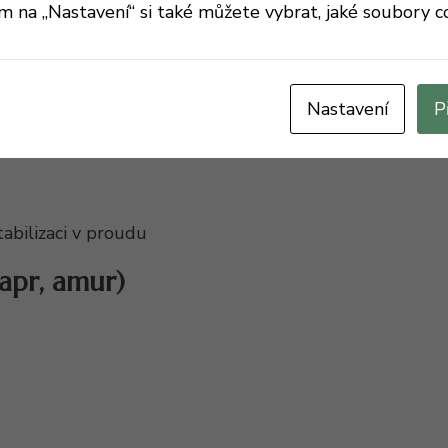
ím na „Nastavení“ si také můžete vybrat, jaké soubory c
nkou pro stabilizaci
Nastavení
P
tabilizaci v proudu
kapr, amur)