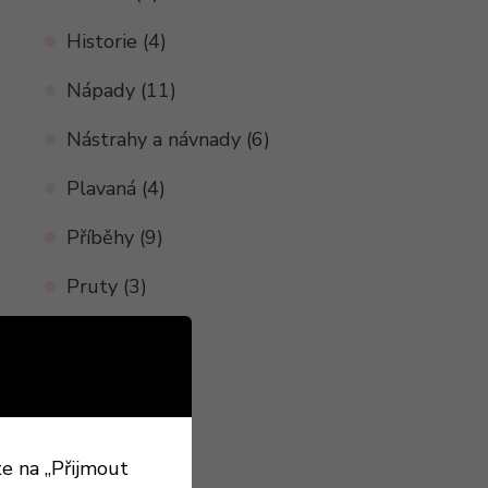
Historie
(4)
Nápady
(11)
Nástrahy a návnady
(6)
Plavaná
(4)
Příběhy
(9)
Pruty
(3)
Recepty
(3)
Slovník
(2)
Sranda
(2)
te na „Přijmout