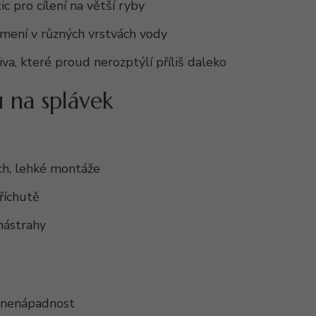
ic pro cílení na větší ryby
rmení v různých vrstvách vody
va, které proud nerozptýlí příliš daleko
u na splávek
ách, lehké montáže
říchutě
nástrahy
o nenápadnost