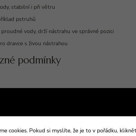
y, stabilní i při větru
příklad pstruhů
 proudné vody, drží nástrahu ve správné pozici
ro dravce s živou nástrahou
ůzné podmínky
 cookies. Pokud si myslíte, že je to v pořádku, klikně