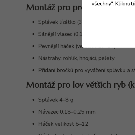
všechny“. Kliknut
Montáž pro proudnou vodu
Splávek lízátko (3–20 g) s dlouhou anté
Silnější vlasec (0,14–0,20 mm)
Pevnější háček (velikost 10–14)
Nástrahy: rohlík, hnojáci, pelety
Přidání bročků pro vyvážení splávku a s
Montáž pro lov větších ryb (
Splávek 4–8 g
Návazec 0,18–0,25 mm
Háček velikost 8–12