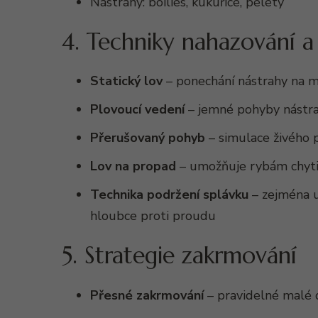
Nástrahy: boilies, kukuřice, pelety
4. Techniky nahazování a
Statický lov
– ponechání nástrahy na mí
Plovoucí vedení
– jemné pohyby nástr
Přerušovaný pohyb
– simulace živého 
Lov na propad
– umožňuje rybám chyti
Technika podržení splávku
– zejména u
hloubce proti proudu
5. Strategie zakrmování
Přesné zakrmování
– pravidelné malé 