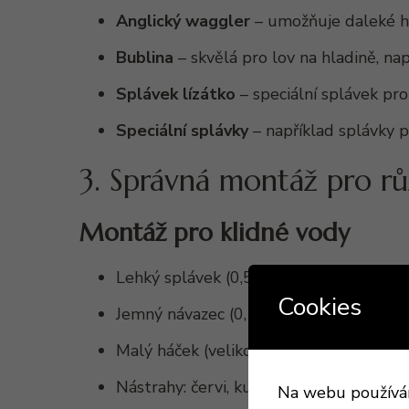
Anglický waggler
– umožňuje daleké hod
Bublina
– skvělá pro lov na hladině, na
Splávek lízátko
– speciální splávek pro
Speciální splávky
– například splávky p
3. Správná montáž pro r
Montáž pro klidné vody
Lehký splávek (0,5–2 g)
Cookies
Jemný návazec (0,10–0,14 mm)
Malý háček (velikost 16–20)
Nástrahy: červi, kukuřice, těsto
Na webu používáme