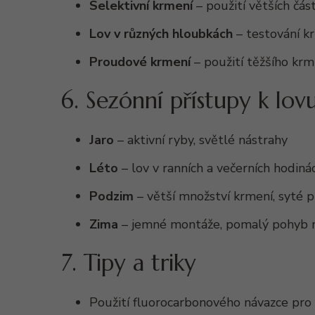
Selektivní krmení
– použití větších část
Lov v různých hloubkách
– testování k
Proudové krmení
– použití těžšího krmi
6. Sezónní přístupy k lov
Jaro
– aktivní ryby, světlé nástrahy
Léto
– lov v ranních a večerních hodin
Podzim
– větší množství krmení, syté p
Zima
– jemné montáže, pomalý pohyb 
7. Tipy a triky
Použití fluorocarbonového návazce pr