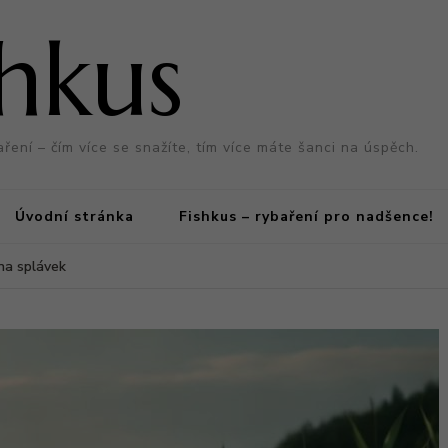
shkus
aření – čím více se snažíte, tím více máte šanci na úspěch.
Úvodní stránka
Fishkus – rybaření pro nadšence!
 na splávek