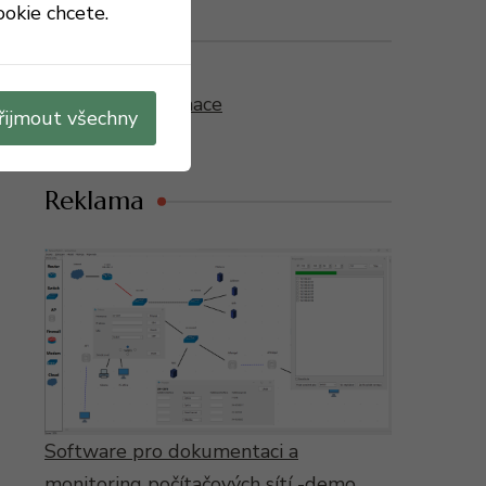
ookie chcete.
Kontakt
Kontakt a informace
řijmout všechny
Reklama
Software pro dokumentaci a
monitoring počítačových sítí -demo