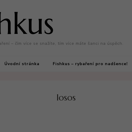
shkus
aření – čím více se snažíte, tím více máte šanci na úspěch.
Úvodní stránka
Fishkus – rybaření pro nadšence!
losos