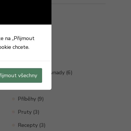
Rubriky
Dravci
(1)
Feeder
(3)
te na „Přijmout
Historie
(4)
ookie chcete.
Nápady
(11)
Nástrahy a návnady
(6)
řijmout všechny
Plavaná
(4)
Příběhy
(9)
Pruty
(3)
Recepty
(3)