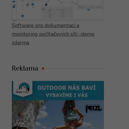
Software pro dokumentaci a
monitoring počítačových sítí -demo
zdarma
Reklama