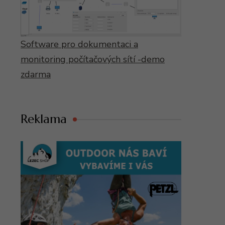
Software pro dokumentaci a
monitoring počítačových sítí -demo
zdarma
Reklama