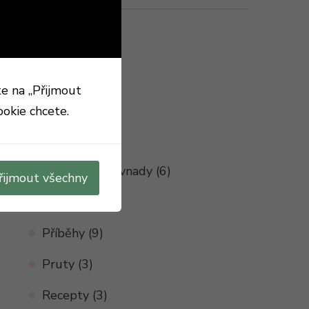
Rubriky
Dravci
(1)
Feeder
(3)
te na „Přijmout
Historie
(4)
ookie chcete.
Nápady
(11)
Nástrahy a návnady
(6)
řijmout všechny
Plavaná
(4)
Příběhy
(9)
Pruty
(3)
Recepty
(3)