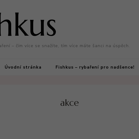
shkus
aření – čím více se snažíte, tím více máte šanci na úspěch.
Úvodní stránka
Fishkus – rybaření pro nadšence!
akce